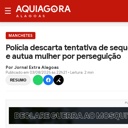
AQUIAG
RA
☰
ALAGOAS
MANCHETES
Polícia descarta tentativa de seq
e autua mulher por perseguição
Por Jornal Extra Alagoas
Publicado em
03/08/2025 às 22h21
• Leitura: 2 min
RESUMO
P