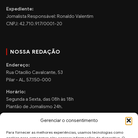
Expediente:
Jornalista Responsável: Ronaldo Valentim
CNPJ: 42.710.917/0001-20
NOSSA REDAÇÃO
Endereço:
Rua Otacilio Cavalcante, 53
Pilar - AL, 57.150-000
Horário:
Segunda a Sexta, das 08h às 18h
Plantão de Jornalismo 24h.
Gerenciar o consentimento
Para fornecer as melhores experiências, usamos tecnologias como
FALE CONOSCO
cookies para armazenar e/ou acessar informações do dispositivo. O