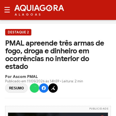
AQUIAG
RA
☰
ALAGOAS
DESTAQUE 2
PMAL apreende três armas de
fogo, droga e dinheiro em
ocorrências no interior do
estado
Por Ascom PMAL
Publicado em
11/05/2026 às 14h59
• Leitura: 2 min
RESUMO
PUBLICIDADE