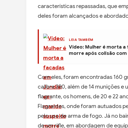
características repassadas, que emp
deles foram alcançados e abordado
LEIA TAMBÉM
Vídeo: Mulher é morta a
morre após colisão com
Com eles, foram encontradas 160 g
calibre 380, além de 14 munições e
flagrante, os homens, de 20 e 22 an
Flagrantes, onde foram autuados pe
pelo uso de arma de fogo. Já no ba
de um rifle, em abordagem de equip