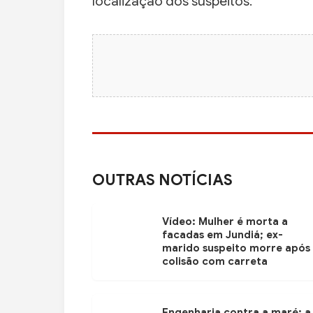
localização dos suspeitos.
OUTRAS NOTÍCIAS
Vídeo: Mulher é morta a
facadas em Jundiá; ex-
marido suspeito morre após
colisão com carreta
Engenharia contra a maré; a