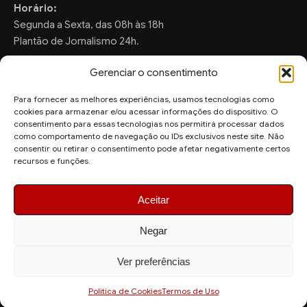
Horário:
Segunda a Sexta, das 08h às 18h
Plantão de Jornalismo 24h.
Gerenciar o consentimento
Para fornecer as melhores experiências, usamos tecnologias como
FALE CONOSCO
cookies para armazenar e/ou acessar informações do dispositivo. O
consentimento para essas tecnologias nos permitirá processar dados
Sugestões de Pauta:
como comportamento de navegação ou IDs exclusivos neste site. Não
ronaldo.valentim150@gmail.com
consentir ou retirar o consentimento pode afetar negativamente certos
recursos e funções.
WhatsApp Redação:
(82) 99804-2007
Aceitar
Negar
Ver preferências
© 2026 AquiAgora - Todos os direitos reservados.
Site desenvolvido por
Politica de Cookies
Termos de Uso