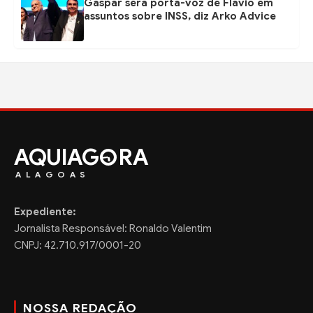
Gaspar será porta-voz de Flávio em
assuntos sobre INSS, diz Arko Advice
AQUIAG
RA
ALAGOAS
Expediente:
Jornalista Responsável: Ronaldo Valentim
CNPJ: 42.710.917/0001-20
NOSSA REDAÇÃO