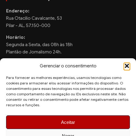
Endereço:
Rua Otacilio Cavalcante, 53
Pilar - AL, 57.150-000
Horário:
Segunda a Sexta, das 08h às 18h
Plantão de Jornalismo 24h.
Gerenciar o consentimento
Para fornecer as melhores experiências, usamos tecnologias como
FALE CONOSCO
cookies para armazenar e/ou acessar informações do dispositivo. O
consentimento para essas tecnologias nos permitirá processar dados
Sugestões de Pauta:
como comportamento de navegação ou IDs exclusivos neste site. Não
ronaldo.valentim150@gmail.com
consentir ou retirar o consentimento pode afetar negativamente certos
recursos e funções.
WhatsApp Redação:
(82) 99804-2007
Aceitar
Negar