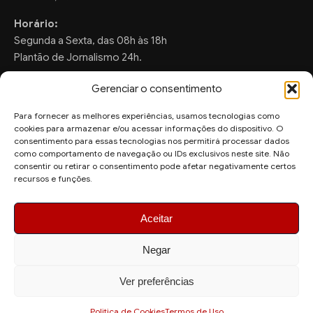
Horário:
Segunda a Sexta, das 08h às 18h
Plantão de Jornalismo 24h.
Gerenciar o consentimento
Para fornecer as melhores experiências, usamos tecnologias como
FALE CONOSCO
cookies para armazenar e/ou acessar informações do dispositivo. O
consentimento para essas tecnologias nos permitirá processar dados
Sugestões de Pauta:
como comportamento de navegação ou IDs exclusivos neste site. Não
consentir ou retirar o consentimento pode afetar negativamente certos
ronaldo.valentim150@gmail.com
recursos e funções.
WhatsApp Redação:
(82) 99804-2007
Aceitar
Negar
Ver preferências
© 2026 AquiAgora - Todos os direitos reservados.
Site desenvolvido por
Politica de Cookies
Termos de Uso