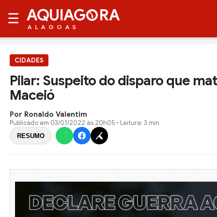
AQUIAG
RA
☰
ALAGOAS
CIDADES
Pilar: Suspeito do disparo que ma
Maceió
Por Ronaldo Valentim
Publicado em
03/01/2022 às 20h05
• Leitura: 3 min
RESUMO