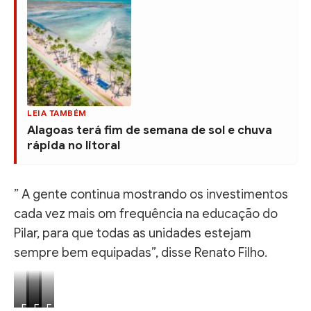
LEIA TAMBÉM
Alagoas terá fim de semana de sol e chuva
rápida no litoral
” A gente continua mostrando os investimentos
cada vez mais om frequência na educação do
Pilar, para que todas as unidades estejam
sempre bem equipadas”, disse Renato Filho.
F
F
F
F