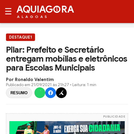
AQUIAG
RA
☰
ALAGOAS
DESTAQUE1
Pilar: Prefeito e Secretário
entregam mobílias e eletrônicos
para Escolas Municipais
Por Ronaldo Valentim
Publicado em
21/09/2021 às 21h27
• Leitura: 1 min
RESUMO
PUBLICIDADE