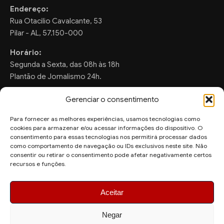
Endereço:
Rua Otacilio Cavalcante, 53
Pilar - AL, 57.150-000
Horário:
Segunda a Sexta, das 08h às 18h
Plantão de Jornalismo 24h.
Gerenciar o consentimento
Para fornecer as melhores experiências, usamos tecnologias como
FALE CONOSCO
cookies para armazenar e/ou acessar informações do dispositivo. O
consentimento para essas tecnologias nos permitirá processar dados
Sugestões de Pauta:
como comportamento de navegação ou IDs exclusivos neste site. Não
ronaldo.valentim150@gmail.com
consentir ou retirar o consentimento pode afetar negativamente certos
recursos e funções.
WhatsApp Redação:
(82) 99804-2007
Aceitar
Negar