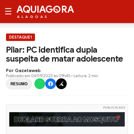
AQUIAG
RA
☰
ALAGOAS
DESTAQUE1
Pilar: PC identifica dupla
suspeita de matar adolescente
Por Gazetaweb
Publicado em
06/09/2023 às 09h45
• Leitura: 2 min
RESUMO
PUBLICIDADE