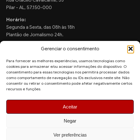
Pilar - AL, 57.150-000
Horário:
Segunda a Sexta, das 08h às 18h
Plantão de Jornalismo 24h.
Gerenciar o consentimento
Para fornecer as melhores experiências, usamos tecnologias como
FALE CONOSCO
cookies para armazenar e/ou acessar informações do dispositivo. O
consentimento para essas tecnologias nos permitirá processar dados
Sugestões de Pauta:
como comportamento de navegação ou IDs exclusivos neste site. Não
consentir ou retirar o consentimento pode afetar negativamente certos
ronaldo.valentim150@gmail.com
recursos e funções.
WhatsApp Redação:
(82) 99804-2007
Aceitar
Negar
Ver preferências
© 2026 AquiAgora - Todos os direitos reservados.