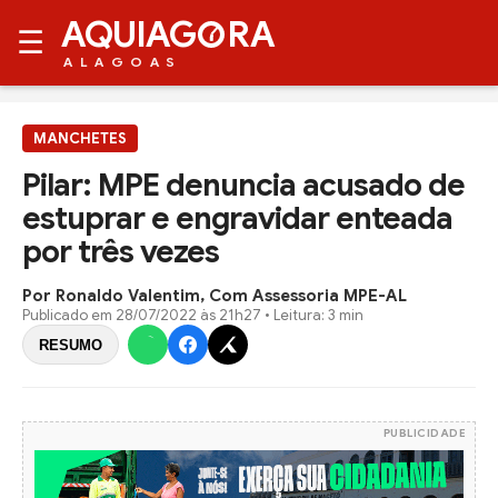
AQUIAG
RA
☰
ALAGOAS
MANCHETES
Pilar: MPE denuncia acusado de
estuprar e engravidar enteada
por três vezes
Por Ronaldo Valentim, Com Assessoria MPE-AL
Publicado em
28/07/2022 às 21h27
• Leitura: 3 min
RESUMO
PUBLICIDADE