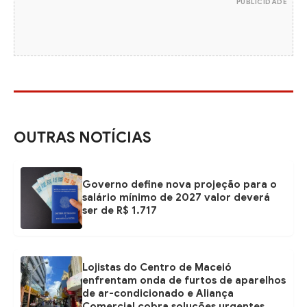
PUBLICIDADE
OUTRAS NOTÍCIAS
Governo define nova projeção para o
salário mínimo de 2027 valor deverá
ser de R$ 1.717
Lojistas do Centro de Maceió
enfrentam onda de furtos de aparelhos
de ar-condicionado e Aliança
Comercial cobra soluções urgentes