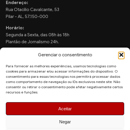
Endereço:
Rua Otacilio Cavalcante, 53
Pilar - AL, 57.150-000
Horário:
Segunda a Sexta, das 08h às 18h
Plantão de Jornalismo 24h.
Gerenciar o consentimento
Para fornecer as melhores experiências, usamos tecnologias como
FALE CONOSCO
cookies para armazenar e/ou acessar informações do dispositivo. O
consentimento para essas tecnologias nos permitirá processar dados
Sugestões de Pauta:
como comportamento de navegação ou IDs exclusivos neste site. Não
consentir ou retirar o consentimento pode afetar negativamente certos
ronaldo.valentim150@gmail.com
recursos e funções.
WhatsApp Redação:
(82) 99804-2007
Aceitar
Negar