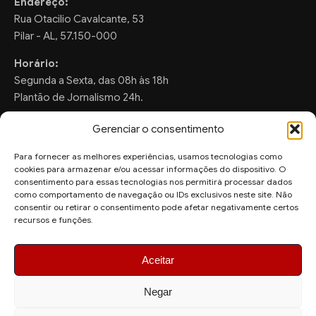
Endereço:
Rua Otacilio Cavalcante, 53
Pilar - AL, 57.150-000
Horário:
Segunda a Sexta, das 08h às 18h
Plantão de Jornalismo 24h.
Gerenciar o consentimento
Para fornecer as melhores experiências, usamos tecnologias como
FALE CONOSCO
cookies para armazenar e/ou acessar informações do dispositivo. O
consentimento para essas tecnologias nos permitirá processar dados
Sugestões de Pauta:
como comportamento de navegação ou IDs exclusivos neste site. Não
consentir ou retirar o consentimento pode afetar negativamente certos
ronaldo.valentim150@gmail.com
recursos e funções.
WhatsApp Redação:
(82) 99804-2007
Aceitar
Negar