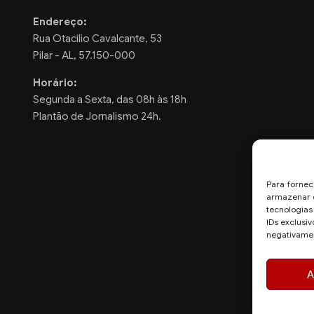
Endereço:
Rua Otacilio Cavalcante, 53
Pilar - AL, 57.150-000
Horário:
Segunda a Sexta, das 08h às 18h
Plantão de Jornalismo 24h.
Para fornec
armazenar e
tecnologia
IDs exclusiv
negativamen
A