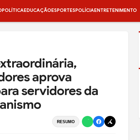
O
POLÍTICA
EDUCAÇÃO
ESPORTES
POLÍCIA
ENTRETENIMENTO
xtraordinária,
dores aprova
ara servidores da
banismo
RESUMO