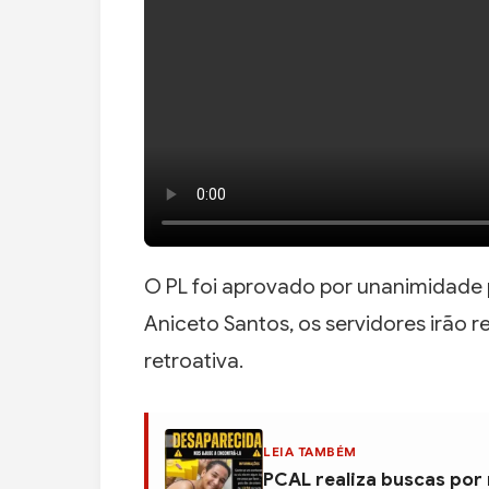
O PL foi aprovado por unanimidade 
Aniceto Santos, os servidores irão 
retroativa.
LEIA TAMBÉM
PCAL realiza buscas por