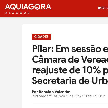
AQUIAG
RA
INÍCI
ALAGOAS
CIDADES
Pilar: Em sessão e
Câmara de Verea
reajuste de 10% p
Secretaria de Ur
Por Ronaldo Valentim
Publicado em
13/07/2023 às 20h27
• Leitura: 1 min