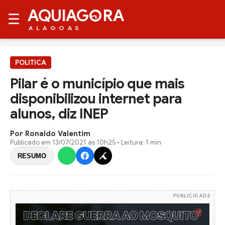
AQUIAG
RA
☰
ALAGOAS
POLITICA
Pilar é o município que mais
disponibilizou internet para
alunos, diz INEP
Por Ronaldo Valentim
Publicado em
13/07/2021 às 10h25
• Leitura: 1 min
RESUMO
PUBLICIDADE