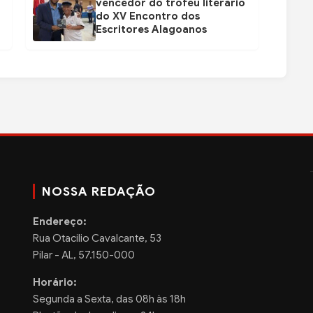
vencedor do troféu literário
do XV Encontro dos
Escritores Alagoanos
NOSSA REDAÇÃO
Endereço:
Rua Otacilio Cavalcante, 53
Pilar - AL, 57.150-000
Horário:
Segunda a Sexta, das 08h às 18h