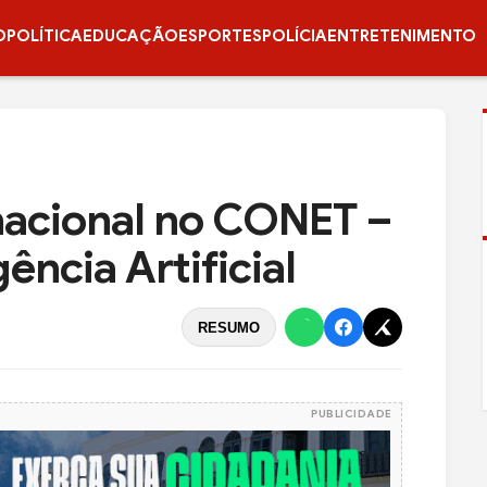
O
POLÍTICA
EDUCAÇÃO
ESPORTES
POLÍCIA
ENTRETENIMENTO
 nacional no CONET –
ência Artificial
RESUMO
PUBLICIDADE