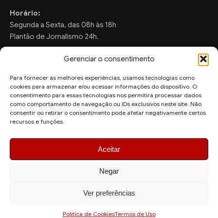
Horário:
Segunda a Sexta, das 08h às 18h
Plantão de Jornalismo 24h.
Gerenciar o consentimento
Para fornecer as melhores experiências, usamos tecnologias como
FALE CONOSCO
cookies para armazenar e/ou acessar informações do dispositivo. O
consentimento para essas tecnologias nos permitirá processar dados
Sugestões de Pauta:
como comportamento de navegação ou IDs exclusivos neste site. Não
ronaldo.valentim150@gmail.com
consentir ou retirar o consentimento pode afetar negativamente certos
recursos e funções.
WhatsApp Redação:
(82) 99804-2007
Aceitar
Negar
Ver preferências
© 2026 AquiAgora - Todos os direitos reservados.
Site desenvolvido por
Politica de Cookies
Termos de Uso