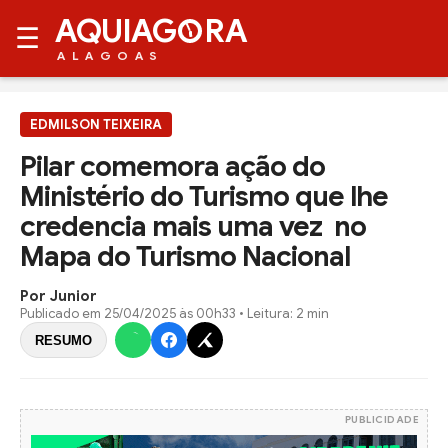
AQUIAG
RA
☰
ALAGOAS
EDMILSON TEIXEIRA
Pilar comemora ação do
Ministério do Turismo que lhe
credencia mais uma vez no
Mapa do Turismo Nacional
Por Junior
Publicado em
25/04/2025 às 00h33
• Leitura: 2 min
RESUMO
PUBLICIDADE