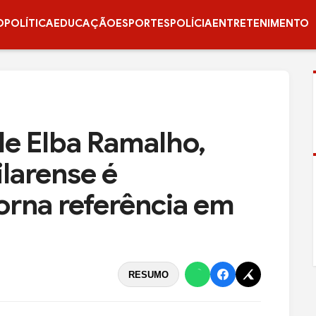
O
POLÍTICA
EDUCAÇÃO
ESPORTES
POLÍCIA
ENTRETENIMENTO
de Elba Ramalho,
larense é
orna referência em
RESUMO