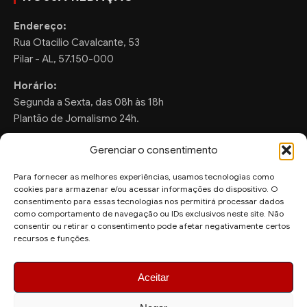
Endereço:
Rua Otacilio Cavalcante, 53
Pilar - AL, 57.150-000
Horário:
Segunda a Sexta, das 08h às 18h
Plantão de Jornalismo 24h.
Gerenciar o consentimento
Para fornecer as melhores experiências, usamos tecnologias como
FALE CONOSCO
cookies para armazenar e/ou acessar informações do dispositivo. O
consentimento para essas tecnologias nos permitirá processar dados
Sugestões de Pauta:
como comportamento de navegação ou IDs exclusivos neste site. Não
ronaldo.valentim150@gmail.com
consentir ou retirar o consentimento pode afetar negativamente certos
recursos e funções.
WhatsApp Redação:
(82) 99804-2007
Aceitar