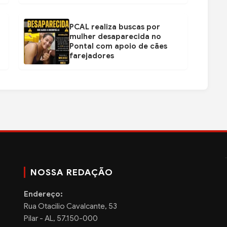
PCAL realiza buscas por
mulher desaparecida no
Pontal com apoio de cães
farejadores
NOSSA REDAÇÃO
Endereço:
Rua Otacilio Cavalcante, 53
Pilar - AL, 57.150-000