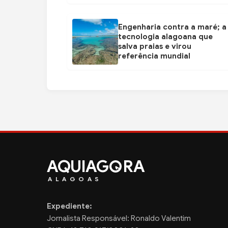
Engenharia contra a maré; a
tecnologia alagoana que
salva praias e virou
referência mundial
AQUIAG
RA
ALAGOAS
Expediente:
Jornalista Responsável: Ronaldo Valentim