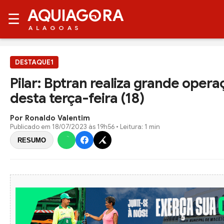
AQUIAG
RA
☰
ALAGOAS
DESTAQUE1
Pilar: Bptran realiza grande opera
desta terça-feira (18)
Por Ronaldo Valentim
Publicado em
18/07/2023 às 19h56
• Leitura: 1 min
RESUMO