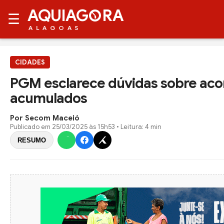
AQUIAG
RA
☰
ALAGOAS
CIDADES
PGM esclarece dúvidas sobre aco
acumulados
Por Secom Maceió
Publicado em
25/03/2025 às 15h53
• Leitura: 4 min
RESUMO