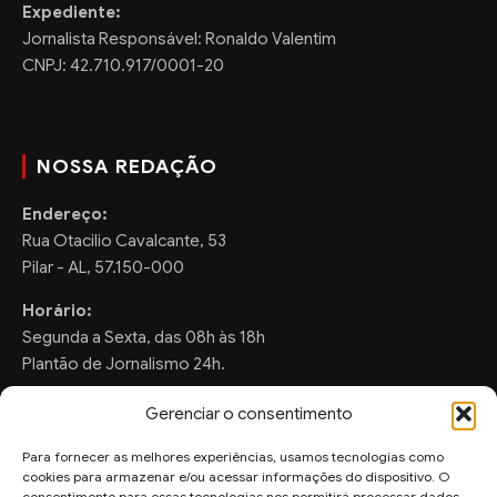
Expediente:
Jornalista Responsável: Ronaldo Valentim
CNPJ: 42.710.917/0001-20
NOSSA REDAÇÃO
Endereço:
Rua Otacilio Cavalcante, 53
Pilar - AL, 57.150-000
Horário:
Segunda a Sexta, das 08h às 18h
Plantão de Jornalismo 24h.
Gerenciar o consentimento
Para fornecer as melhores experiências, usamos tecnologias como
FALE CONOSCO
cookies para armazenar e/ou acessar informações do dispositivo. O
consentimento para essas tecnologias nos permitirá processar dados