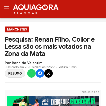
AQUIAG
RA
☰
ALAGOAS
MANCHETES
Pesquisa: Renan Filho, Collor e
Lessa são os mais votados na
Zona da Mata
Por Ronaldo Valentim
Publicado em
28/07/2021 às 22h56
• Leitura: 1 min
RESUMO
PUBLICIDADE