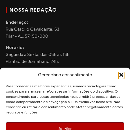
NOSSA REDAÇÃO
Endereço:
Rua Otacilio Cavalcante, 53
Pilar - AL, 57.150-000
Horário:
Segunda a Sexta, das 08h às 18h
Plantão de Jornalismo 24h.
Gerenciar o consentimento
Para fornecer as melhores experiências, usamos tecnologias como
FALE CONOSCO
cookies para armazenar e/ou acessar informações do dispositivo. O
consentimento para essas tecnologias nos permitirá processar dados
Sugestões de Pauta:
como comportamento de navegação ou IDs exclusivos neste site. Não
ronaldo.valentim150@gmail.com
consentir ou retirar o consentimento pode afetar negativamente certos
recursos e funções.
WhatsApp Redação:
(82) 99804-2007
Aceitar