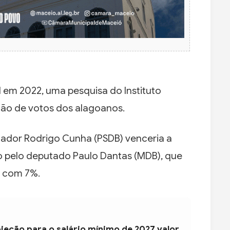
 em 2022, uma pesquisa do Instituto
ção de votos dos alagoanos.
nador Rodrigo Cunha (PSDB) venceria a
o pelo deputado Paulo Dantas (MDB), que
a com 7%.
jeção para o salário mínimo de 2027 valor