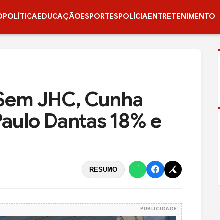
O
POLÍTICA
EDUCAÇÃO
ESPORTES
POLÍCIA
ENTRETENIMENTO
 Sem JHC, Cunha
Paulo Dantas 18% e
RESUMO
PUBLICIDADE