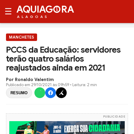
AQUIAG
RA
☰
ALAGOAS
MANCHETES
PCCS da Educação: servidores
terão quatro salários
reajustados ainda em 2021
Por Ronaldo Valentim
Publicado em
29/10/2021 às 09h59
• Leitura: 2 min
RESUMO
PUBLICIDADE