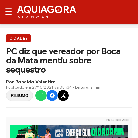
AQUIAG
RA
☰
ALAGOAS
CIDADES
PC diz que vereador por Boca
da Mata mentiu sobre
sequestro
Por Ronaldo Valentim
Publicado em
29/10/2021 às 08h34
• Leitura: 2 min
RESUMO
PUBLICIDADE