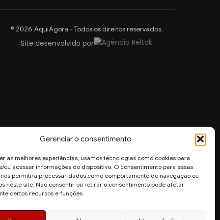
© 2026 AquiAgora - Todos os direitos reservados.
Site desenvolvido por
Gerenciar o consentimento
er as melhores experiências, usamos tecnologias como cookies para
/ou acessar informações do dispositivo. O consentimento para essas
s nos permitirá processar dados como comportamento de navegação ou
os neste site. Não consentir ou retirar o consentimento pode afetar
te certos recursos e funções.