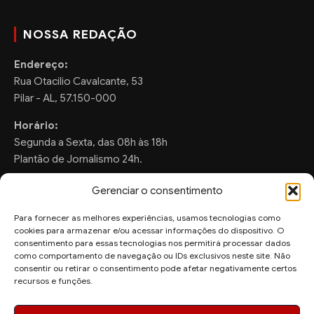
NOSSA REDAÇÃO
Endereço:
Rua Otacilio Cavalcante, 53
Pilar - AL, 57.150-000
Horário:
Segunda a Sexta, das 08h às 18h
Plantão de Jornalismo 24h.
Gerenciar o consentimento
Para fornecer as melhores experiências, usamos tecnologias como
FALE CONOSCO
cookies para armazenar e/ou acessar informações do dispositivo. O
consentimento para essas tecnologias nos permitirá processar dados
Sugestões de Pauta:
como comportamento de navegação ou IDs exclusivos neste site. Não
consentir ou retirar o consentimento pode afetar negativamente certos
ronaldo.valentim150@gmail.com
recursos e funções.
WhatsApp Redação:
(82) 99804-2007