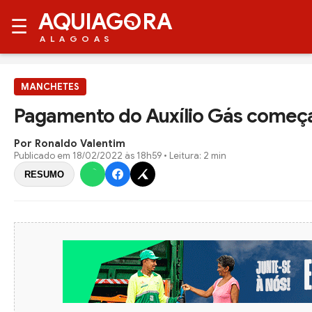
AQUIAG
RA
☰
ALAGOAS
MANCHETES
Pagamento do Auxílio Gás começa 
Por Ronaldo Valentim
Publicado em
18/02/2022 às 18h59
• Leitura: 2 min
RESUMO