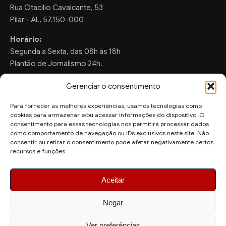
Rua Otacilio Cavalcante, 53
Pilar - AL, 57.150-000
Horário:
Segunda a Sexta, das 08h às 18h
Plantão de Jornalismo 24h.
Gerenciar o consentimento
Para fornecer as melhores experiências, usamos tecnologias como
FALE CONOSCO
cookies para armazenar e/ou acessar informações do dispositivo. O
consentimento para essas tecnologias nos permitirá processar dados
Sugestões de Pauta:
como comportamento de navegação ou IDs exclusivos neste site. Não
consentir ou retirar o consentimento pode afetar negativamente certos
ronaldo.valentim150@gmail.com
recursos e funções.
WhatsApp Redação:
(82) 99804-2007
Aceitar
Negar
Ver preferências