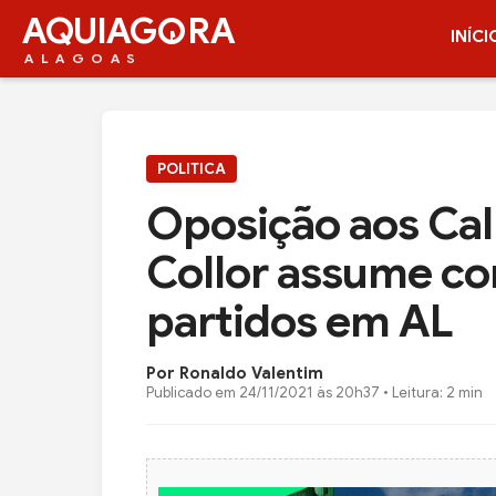
AQUIAG
RA
INÍCI
ALAGOAS
POLITICA
Oposição aos Cal
Collor assume c
partidos em AL
Por Ronaldo Valentim
Publicado em
24/11/2021 às 20h37
• Leitura: 2 min