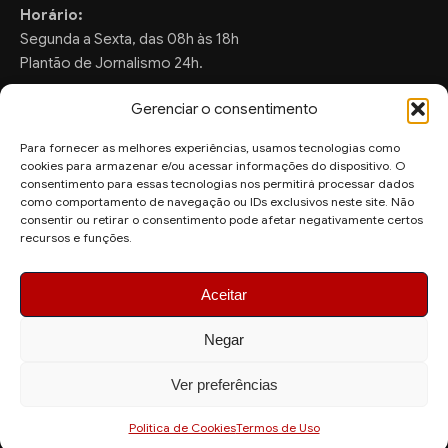
Horário:
Segunda a Sexta, das 08h às 18h
Plantão de Jornalismo 24h.
Gerenciar o consentimento
Para fornecer as melhores experiências, usamos tecnologias como
FALE CONOSCO
cookies para armazenar e/ou acessar informações do dispositivo. O
consentimento para essas tecnologias nos permitirá processar dados
Sugestões de Pauta:
como comportamento de navegação ou IDs exclusivos neste site. Não
ronaldo.valentim150@gmail.com
consentir ou retirar o consentimento pode afetar negativamente certos
recursos e funções.
WhatsApp Redação:
(82) 99804-2007
Aceitar
Negar
Ver preferências
© 2026 AquiAgora - Todos os direitos reservados.
Site desenvolvido por
Politica de Cookies
Termos de Uso