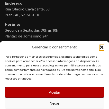
Endereço:
Rua Otacilio Cavalcante, 53
Pilar - AL, 57.150-000
Horário:
Segunda a Sexta, das 08h às 18h
Plantão de Jornalismo 24h.
Gerenciar o consentimento
Para fornecer as melhores experiências, usamos tecnologias como
FALE CONOSCO
cookies para armazenar e/ou acessar informações do dispositivo. O
consentimento para essas tecnologias nos permitirá processar dados
Sugestões de Pauta:
como comportamento de navegação ou IDs exclusivos neste site. Não
consentir ou retirar o consentimento pode afetar negativamente certos
ronaldo.valentim150@gmail.com
recursos e funções.
WhatsApp Redação:
(82) 99804-2007
Aceitar
Negar