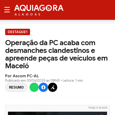
AQUIAG
RA
☰
ALAGOAS
DESTAQUE1
Operação da PC acaba com
desmanches clandestinos e
apreende peças de veículos em
Maceió
Por Ascom PC-AL
Publicado em
03/06/2025 às 08h51
• Leitura: 1 min
RESUMO
PUBLICIDADE