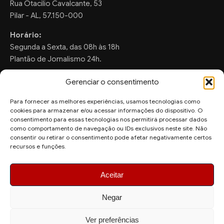
Rua Otacilio Cavalcante, 53
Pilar - AL, 57.150-000
Horário:
Segunda a Sexta, das 08h às 18h
Plantão de Jornalismo 24h.
Gerenciar o consentimento
Para fornecer as melhores experiências, usamos tecnologias como
FALE CONOSCO
cookies para armazenar e/ou acessar informações do dispositivo. O
consentimento para essas tecnologias nos permitirá processar dados
Sugestões de Pauta:
como comportamento de navegação ou IDs exclusivos neste site. Não
ronaldo.valentim150@gmail.com
consentir ou retirar o consentimento pode afetar negativamente certos
recursos e funções.
WhatsApp Redação:
(82) 99804-2007
Aceitar
Negar
Ver preferências
© 2026 AquiAgora - Todos os direitos reservados.