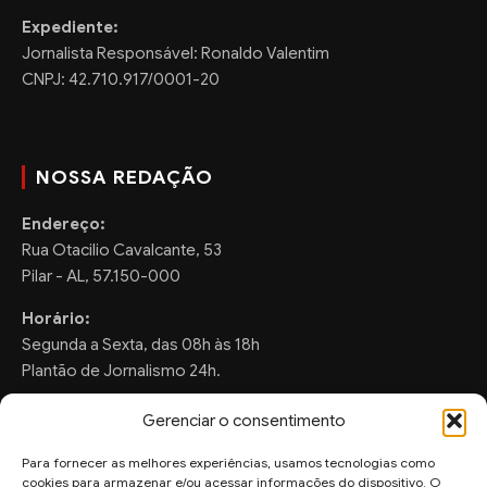
Expediente:
Jornalista Responsável: Ronaldo Valentim
CNPJ: 42.710.917/0001-20
NOSSA REDAÇÃO
Endereço:
Rua Otacilio Cavalcante, 53
Pilar - AL, 57.150-000
Horário:
Segunda a Sexta, das 08h às 18h
Plantão de Jornalismo 24h.
Gerenciar o consentimento
Para fornecer as melhores experiências, usamos tecnologias como
FALE CONOSCO
cookies para armazenar e/ou acessar informações do dispositivo. O