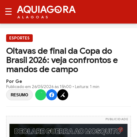
AQUIAG
RA
☰
ALAGOAS
ESPORTES
Oitavas de final da Copa do
Brasil 2026: veja confrontos e
mandos de campo
Por Ge
Publicado em
26/05/2026 às 15h00
• Leitura: 1 min
RESUMO
PUBLICIDADE