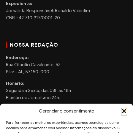
Expediente:
Jornalista Responsável: Ronaldo Valentim
CNPJ: 42.710.917/0001-20
NOSSA REDAÇÃO
Endereço:
Rua Otacilio Cavalcante, 53
Pilar - AL, 57.150-000
Horário:
Segunda a Sexta, das 08h às 18h
Plantão de Jornalismo 24h.
Gerenciar o consentimento
Para fornecer as melhores experiências, usamos tecnologias como
FALE CONOSCO
cookies para armazenar e/ou acessar informações do dispositivo. O