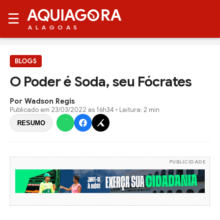
AQUIAG
RA
☰
ALAGOAS
BLOGS
O Poder é Soda, seu Fócrates
Por Wadson Regis
Publicado em
23/03/2022 às 16h34
• Leitura: 2 min
RESUMO
PUBLICIDADE