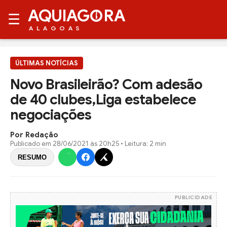
AQUIAG
RA
☰
ALAGOAS
ÚLTIMAS NOTÍCIAS
Novo Brasileirão? Com adesão
de 40 clubes,Liga estabelece
negociações
Por Redação
Publicado em
28/06/2021 às 20h25
• Leitura: 2 min
RESUMO
PUBLICIDADE