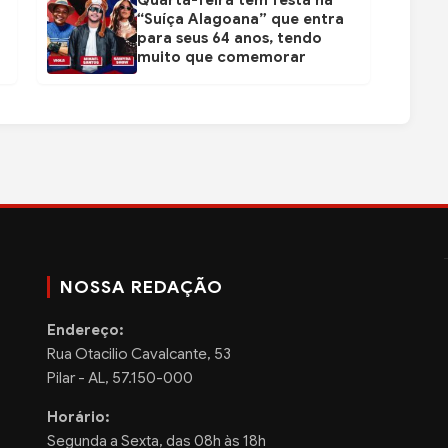
Quarta-feira tem festa na
“Suíça Alagoana” que entra
para seus 64 anos, tendo
muito que comemorar
NOSSA REDAÇÃO
Endereço:
Rua Otacilio Cavalcante, 53
Pilar - AL, 57.150-000
Horário:
Segunda a Sexta, das 08h às 18h