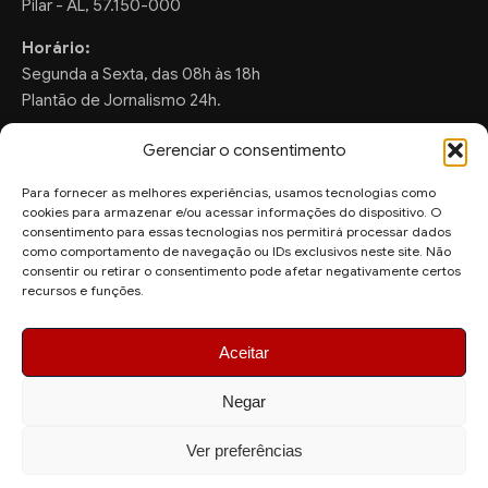
Pilar - AL, 57.150-000
Horário:
Segunda a Sexta, das 08h às 18h
Plantão de Jornalismo 24h.
Gerenciar o consentimento
Para fornecer as melhores experiências, usamos tecnologias como
FALE CONOSCO
cookies para armazenar e/ou acessar informações do dispositivo. O
consentimento para essas tecnologias nos permitirá processar dados
Sugestões de Pauta:
como comportamento de navegação ou IDs exclusivos neste site. Não
ronaldo.valentim150@gmail.com
consentir ou retirar o consentimento pode afetar negativamente certos
recursos e funções.
WhatsApp Redação:
(82) 99804-2007
Aceitar
Negar
Ver preferências
© 2026 AquiAgora - Todos os direitos reservados.
Site desenvolvido por