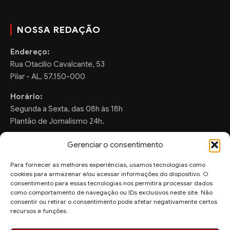
NOSSA REDAÇÃO
Endereço:
Rua Otacilio Cavalcante, 53
Pilar - AL, 57.150-000
Horário:
Segunda a Sexta, das 08h às 18h
Plantão de Jornalismo 24h.
Gerenciar o consentimento
Para fornecer as melhores experiências, usamos tecnologias como
FALE CONOSCO
cookies para armazenar e/ou acessar informações do dispositivo. O
consentimento para essas tecnologias nos permitirá processar dados
Sugestões de Pauta:
como comportamento de navegação ou IDs exclusivos neste site. Não
ronaldo.valentim150@gmail.com
consentir ou retirar o consentimento pode afetar negativamente certos
recursos e funções.
WhatsApp Redação: