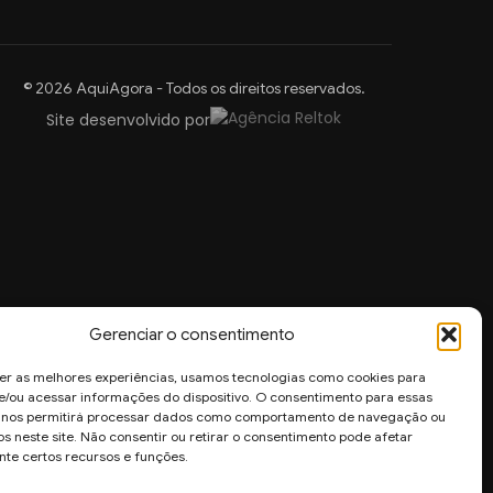
© 2026 AquiAgora - Todos os direitos reservados.
Site desenvolvido por
Gerenciar o consentimento
er as melhores experiências, usamos tecnologias como cookies para
/ou acessar informações do dispositivo. O consentimento para essas
s nos permitirá processar dados como comportamento de navegação ou
os neste site. Não consentir ou retirar o consentimento pode afetar
te certos recursos e funções.