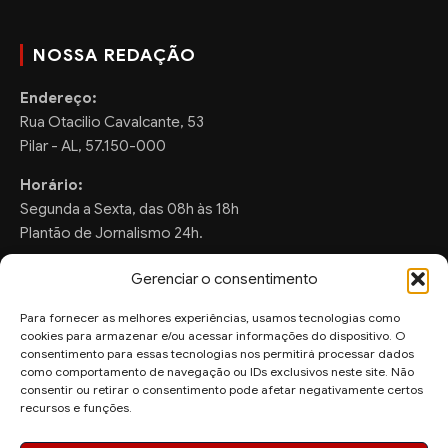
NOSSA REDAÇÃO
Endereço:
Rua Otacilio Cavalcante, 53
Pilar - AL, 57.150-000
Horário:
Segunda a Sexta, das 08h às 18h
Plantão de Jornalismo 24h.
Gerenciar o consentimento
Para fornecer as melhores experiências, usamos tecnologias como
FALE CONOSCO
cookies para armazenar e/ou acessar informações do dispositivo. O
consentimento para essas tecnologias nos permitirá processar dados
Sugestões de Pauta:
como comportamento de navegação ou IDs exclusivos neste site. Não
ronaldo.valentim150@gmail.com
consentir ou retirar o consentimento pode afetar negativamente certos
recursos e funções.
WhatsApp Redação: