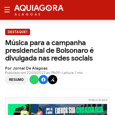
AQUIAG
RA
☰
ALAGOAS
DESTAQUE1
Música para a campanha
presidencial de Bolsonaro é
divulgada nas redes sociais
Por Jornal De Alagoas
Publicado em
22/05/2022 às 19h39
• Leitura: 1 min
RESUMO
PUBLICIDADE