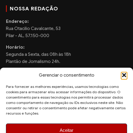
NOSSA REDAÇÃO
Endereço:
Rua Otacilio Cavalcante, 53
Pilar - AL, 57.150-000
Horário:
Segunda a Sexta, das 08h às 18h
Plantão de Jornalismo 24h.
Gerenciar o consentimento
Para fornecer as melhores experiências, usamos tecnologias como
FALE CONOSCO
cookies para armazenar e/ou acessar informações do dispositivo. O
consentimento para essas tecnologias nos permitirá processar dados
Sugestões de Pauta:
como comportamento de navegação ou IDs exclusivos neste site. Não
ronaldo.valentim150@gmail.com
consentir ou retirar o consentimento pode afetar negativamente certos
recursos e funções.
WhatsApp Redação:
(82) 99804-2007
Aceitar