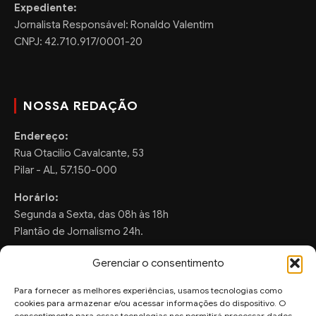
Expediente:
Jornalista Responsável: Ronaldo Valentim
CNPJ: 42.710.917/0001-20
NOSSA REDAÇÃO
Endereço:
Rua Otacilio Cavalcante, 53
Pilar - AL, 57.150-000
Horário:
Segunda a Sexta, das 08h às 18h
Plantão de Jornalismo 24h.
Gerenciar o consentimento
Para fornecer as melhores experiências, usamos tecnologias como
FALE CONOSCO
cookies para armazenar e/ou acessar informações do dispositivo. O
consentimento para essas tecnologias nos permitirá processar dados