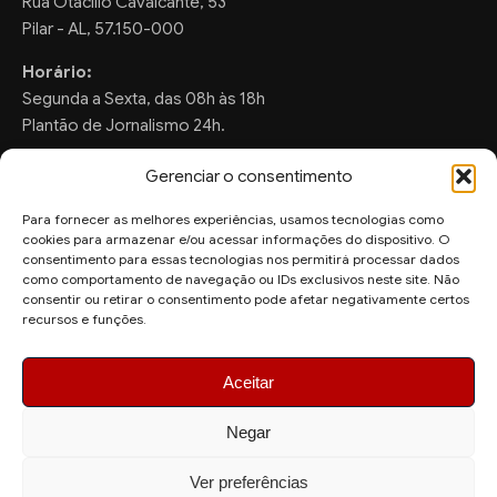
Rua Otacilio Cavalcante, 53
Pilar - AL, 57.150-000
Horário:
Segunda a Sexta, das 08h às 18h
Plantão de Jornalismo 24h.
Gerenciar o consentimento
Para fornecer as melhores experiências, usamos tecnologias como
FALE CONOSCO
cookies para armazenar e/ou acessar informações do dispositivo. O
consentimento para essas tecnologias nos permitirá processar dados
Sugestões de Pauta:
como comportamento de navegação ou IDs exclusivos neste site. Não
ronaldo.valentim150@gmail.com
consentir ou retirar o consentimento pode afetar negativamente certos
recursos e funções.
WhatsApp Redação:
(82) 99804-2007
Aceitar
Negar
Ver preferências
© 2026 AquiAgora - Todos os direitos reservados.