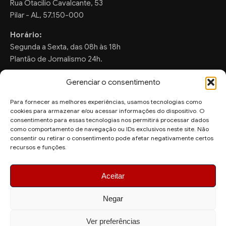
Rua Otacilio Cavalcante, 53
Pilar - AL, 57.150-000
Horário:
Segunda a Sexta, das 08h às 18h
Plantão de Jornalismo 24h.
Gerenciar o consentimento
Para fornecer as melhores experiências, usamos tecnologias como
FALE CONOSCO
cookies para armazenar e/ou acessar informações do dispositivo. O
consentimento para essas tecnologias nos permitirá processar dados
Sugestões de Pauta:
como comportamento de navegação ou IDs exclusivos neste site. Não
ronaldo.valentim150@gmail.com
consentir ou retirar o consentimento pode afetar negativamente certos
recursos e funções.
WhatsApp Redação:
(82) 99804-2007
Aceitar
Negar
Ver preferências
© 2026 AquiAgora - Todos os direitos reservados.