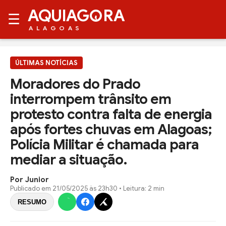
AQUIAG
RA
☰
ALAGOAS
ÚLTIMAS NOTÍCIAS
Moradores do Prado
interrompem trânsito em
protesto contra falta de energia
após fortes chuvas em Alagoas;
Polícia Militar é chamada para
mediar a situação.
Por Junior
Publicado em
21/05/2025 às 23h30
• Leitura: 2 min
RESUMO