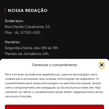
NOSSA REDAÇÃO
Endereço:
Rua Otacilio Cavalcante, 53
Pilar - AL, 57.150-000
Horário:
Segunda a Sexta, das 08h às 18h
Plantão de Jornalismo 24h.
Gerenciar o consentimento
Para fornecer as melhores experiências, usamos tecnologias como
FALE CONOSCO
cookies para armazenar e/ou acessar informações do dispositivo. O
consentimento para essas tecnologias nos permitirá processar dados
Sugestões de Pauta:
como comportamento de navegação ou IDs exclusivos neste site. Não
ronaldo.valentim150@gmail.com
consentir ou retirar o consentimento pode afetar negativamente certos
recursos e funções.
WhatsApp Redação:
(82) 99804-2007