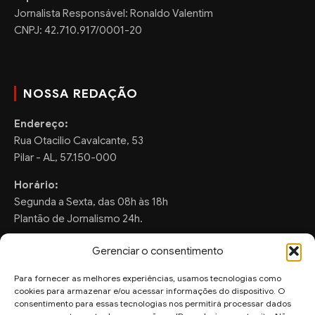
Jornalista Responsável: Ronaldo Valentim
CNPJ: 42.710.917/0001-20
NOSSA REDAÇÃO
Endereço:
Rua Otacilio Cavalcante, 53
Pilar - AL, 57.150-000
Horário:
Segunda a Sexta, das 08h às 18h
Plantão de Jornalismo 24h.
Gerenciar o consentimento
Para fornecer as melhores experiências, usamos tecnologias como
FALE CONOSCO
cookies para armazenar e/ou acessar informações do dispositivo. O
consentimento para essas tecnologias nos permitirá processar dados
Sugestões de Pauta: