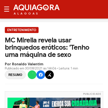
AQUIAG
RA
☰
ALAGOAS
ENTRETENIMENTO
MC Mirella revela usar
brinquedos eróticos: ‘Tenho
uma máquina de sexo
Por Ronaldo Valentim
Publicado em
30/08/2021 às 16h06
• Leitura: 1 min
RESUMO
PUBLICIDADE