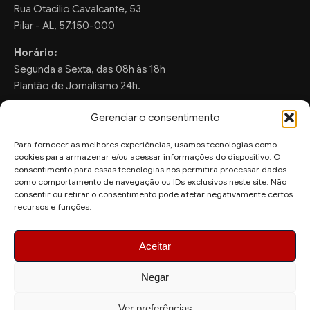
Rua Otacilio Cavalcante, 53
Pilar - AL, 57.150-000
Horário:
Segunda a Sexta, das 08h às 18h
Plantão de Jornalismo 24h.
Gerenciar o consentimento
Para fornecer as melhores experiências, usamos tecnologias como
FALE CONOSCO
cookies para armazenar e/ou acessar informações do dispositivo. O
consentimento para essas tecnologias nos permitirá processar dados
Sugestões de Pauta:
como comportamento de navegação ou IDs exclusivos neste site. Não
ronaldo.valentim150@gmail.com
consentir ou retirar o consentimento pode afetar negativamente certos
recursos e funções.
WhatsApp Redação:
(82) 99804-2007
Aceitar
Negar
Ver preferências
© 2026 AquiAgora - Todos os direitos reservados.